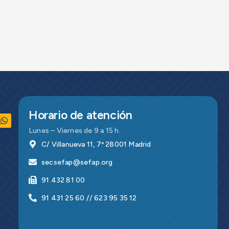
Horario de atención
Lunes – Viernes de 9 a 15 h.
C/ Villanueva 11, 7º 28001 Madrid
secsefap@sefap.org
91 432 81 00
91 431 25 60 // 623 95 35 12