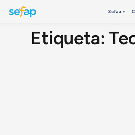
Sefap
C
Etiqueta:
Tec