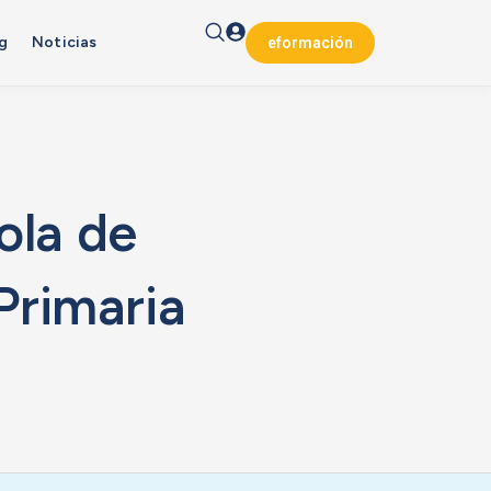
g
Noticias
eformación
ola de
Primaria