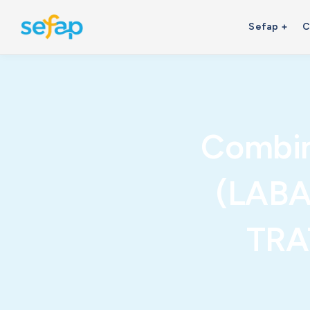
Sefap
C
Combin
(LAB
TRA