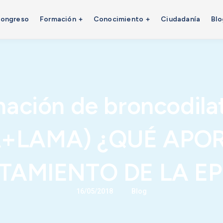
ongreso
Formación
Conocimiento
Ciudadanía
Blo
ación de broncodila
A+LAMA) ¿QUÉ APOR
TAMIENTO DE LA E
/
16/05/2018
Blog