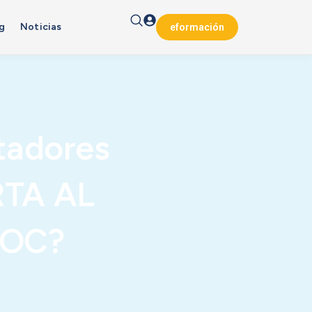
g
Noticias
eformación
tadores
TA AL
POC?