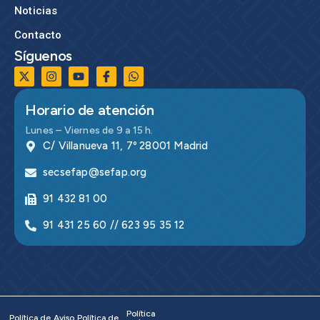
Noticias
Contacto
Síguenos
Horario de atención
Lunes – Viernes de 9 a 15 h.
C/ Villanueva 11, 7º 28001 Madrid
secsefap@sefap.org
91 432 81 00
91 431 25 60 // 623 95 35 12
Política
Política de
Aviso
Política de