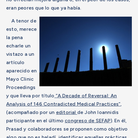
eran peores que lo que ya había.
A tenor de
esto, merece
la pena
echarle un
vistazo a un
artículo
aparecido en
Mayo Clinic
Proceedings
y que lleva por título
“A Decade of Reversal: An
Analysis of 146 Contradicted Medical Practices”
,
(acompañado por un
editorial
de John Ioannidis
participante en el último
congreso de SEFAP
). En él,
Prasad y colaboradores se proponen como objetivo
algo que no es baladí, identificar aquellas prácticas