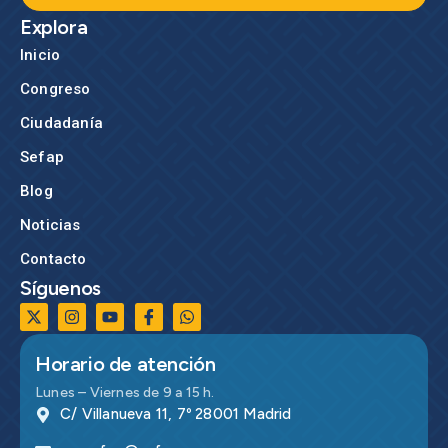
Explora
Inicio
Congreso
Ciudadanía
Sefap
Blog
Noticias
Contacto
Síguenos
Horario de atención
Lunes – Viernes de 9 a 15 h.
C/ Villanueva 11, 7º 28001 Madrid