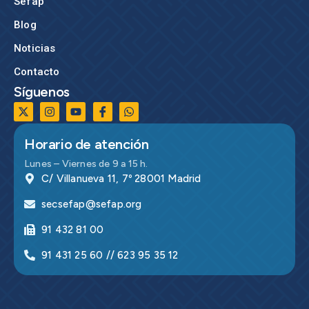
Sefap
Blog
Noticias
Contacto
Síguenos
Horario de atención
Lunes – Viernes de 9 a 15 h.
C/ Villanueva 11, 7º 28001 Madrid
secsefap@sefap.org
91 432 81 00
91 431 25 60 // 623 95 35 12