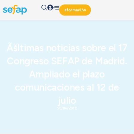
eformación
Ãšltimas noticias sobre el 17
Congreso SEFAP de Madrid.
Ampliado el plazo
comunicaciones al 12 de
julio
26/06/2012