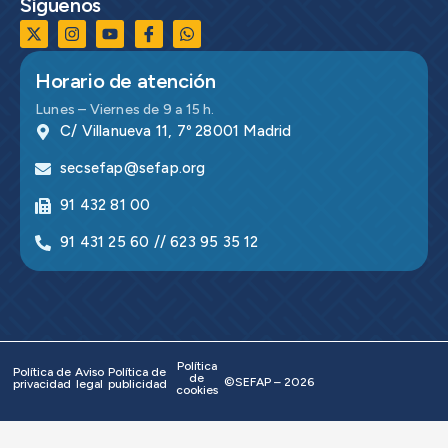
Síguenos
Horario de atención
Lunes – Viernes de 9 a 15 h.
C/ Villanueva 11, 7º 28001 Madrid
secsefap@sefap.org
91 432 81 00
91 431 25 60 // 623 95 35 12
Política
Política de
Aviso
Política de
de
©SEFAP – 2026
privacidad
legal
publicidad
cookies