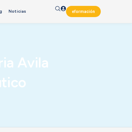
g
Noticias
eformación
ia Avila
tico