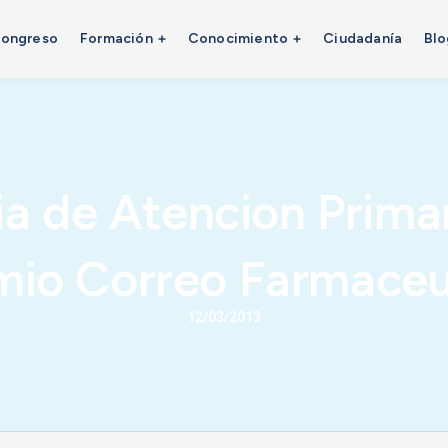
ongreso
Formación
Conocimiento
Ciudadanía
Blo
a de Atencion Primar
mio Correo Farmaceu
12/03/2013