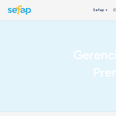
Sefap
C
Gerenci
Pre