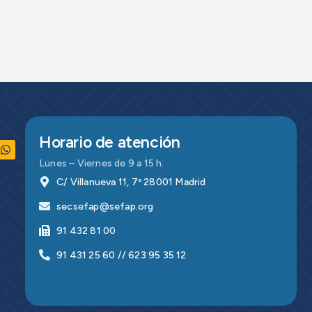
Horario de atención
Lunes – Viernes de 9 a 15 h.
C/ Villanueva 11, 7º 28001 Madrid
secsefap@sefap.org
91 432 81 00
91 431 25 60 // 623 95 35 12