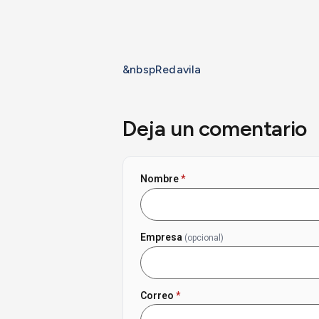
&nbspRedavila
Deja un comentario
Nombre
*
Empresa
(opcional)
Correo
*