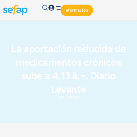
eformación
La aportación reducida de
medicamentos crónicos
sube a 4,13 â‚¬. Diario
Levante
18/06/2012