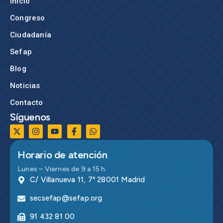
Inicio
Congreso
Ciudadanía
Sefap
Blog
Noticias
Contacto
Síguenos
Horario de atención
Lunes – Viernes de 9 a 15 h.
C/ Villanueva 11, 7º 28001 Madrid
secsefap@sefap.org
91 432 81 00