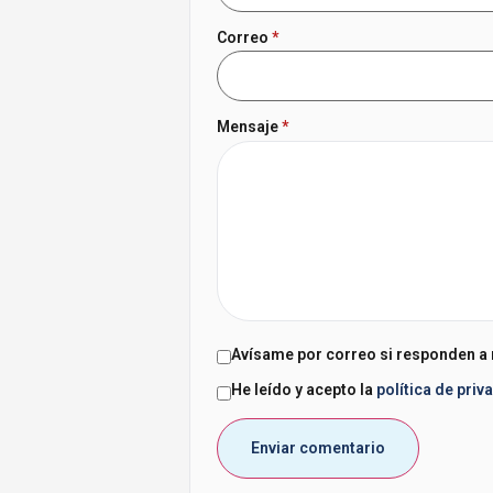
Correo
*
Mensaje
*
Avísame por correo si responden a
He leído y acepto la
política de priv