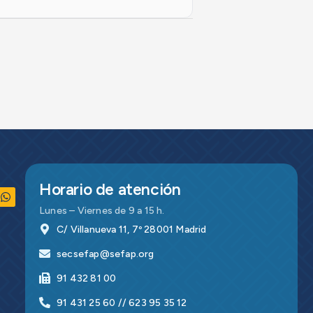
Horario de atención
Lunes – Viernes de 9 a 15 h.
C/ Villanueva 11, 7º 28001 Madrid
secsefap@sefap.org
91 432 81 00
91 431 25 60 // 623 95 35 12