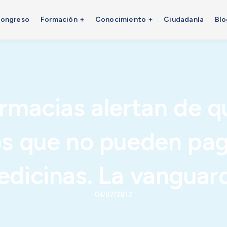
ongreso
Formación
Conocimiento
Ciudadanía
Blo
armacias alertan de q
os que no pueden pag
dicinas. La vanguar
04/07/2012