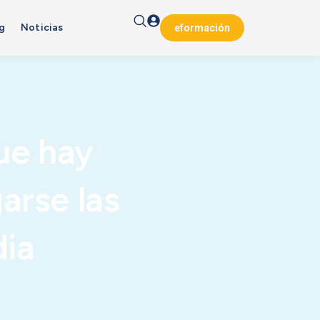
g
Noticias
eformación
ue hay
arse las
dia