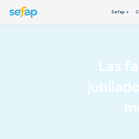
Sefap
C
Las f
jubilad
me