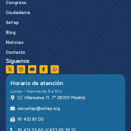
Congreso
Ciudadanía
Sefap
Blog
Noticias
Contacto
Síguenos
Horario de atención
Lunes – Viernes de 9 a 15 h.
C/ Villanueva 11, 7º 28001 Madrid
secsefap@sefap.org
91 432 81 00
91 431 25 60 // 623 95 35 12