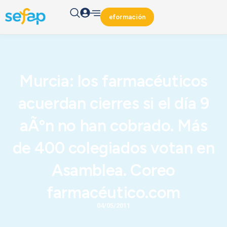
eformación
Murcia: los farmacéuticos
acuerdan cierres si el día 9
aÃºn no han cobrado. Más
de 400 colegiados votan en
Asamblea. Coreo
farmacéutico.com
04/05/2011