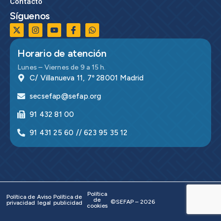
Contacto
Síguenos
Horario de atención
Lunes – Viernes de 9 a 15 h.
C/ Villanueva 11, 7º 28001 Madrid
secsefap@sefap.org
91 432 81 00
91 431 25 60 // 623 95 35 12
Política
Política de
Aviso
Política de
de
©SEFAP – 2026
privacidad
legal
publicidad
cookies