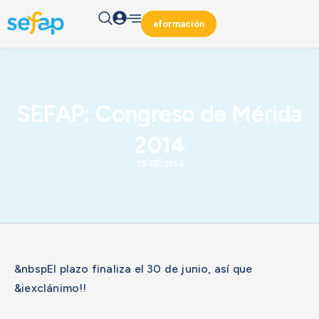
eformación
SEFAP: Congreso de Mérida
2014
18/05/2014
&nbspEl plazo finaliza el 30 de junio, así que
&iexclánimo!!