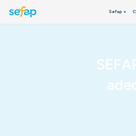
Sefap
C
SEFAP
adec