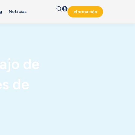
g
Noticias
eformación
ajo de
es de