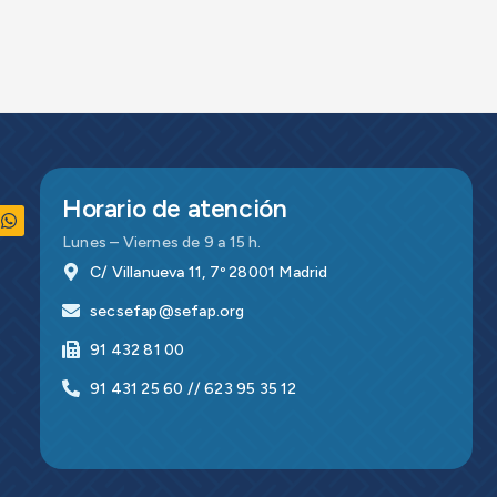
Horario de atención
Lunes – Viernes de 9 a 15 h.
C/ Villanueva 11, 7º 28001 Madrid
secsefap@sefap.org
91 432 81 00
91 431 25 60 // 623 95 35 12