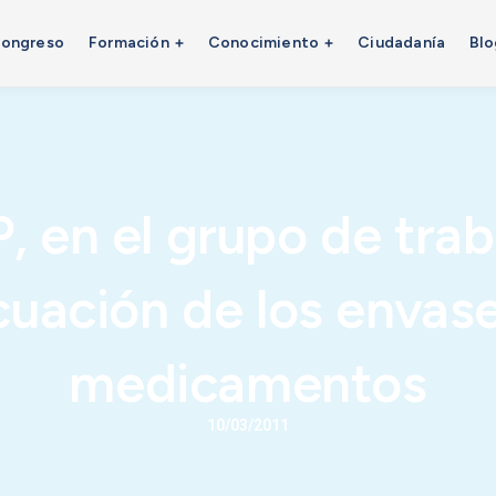
ongreso
Formación
Conocimiento
Ciudadanía
Blo
, en el grupo de trab
uación de los envas
medicamentos
10/03/2011