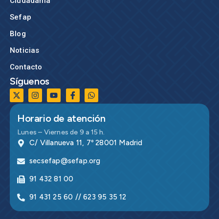
Ciudadanía
Sefap
Blog
Noticias
Contacto
Síguenos
Horario de atención
Lunes – Viernes de 9 a 15 h.
C/ Villanueva 11, 7º 28001 Madrid
secsefap@sefap.org
91 432 81 00
91 431 25 60 // 623 95 35 12