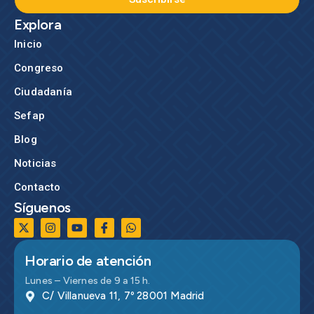
Explora
Inicio
Congreso
Ciudadanía
Sefap
Blog
Noticias
Contacto
Síguenos
Horario de atención
Lunes – Viernes de 9 a 15 h.
C/ Villanueva 11, 7º 28001 Madrid