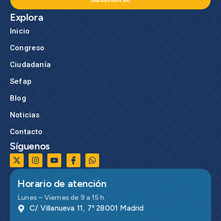
Explora
Inicio
Congreso
Ciudadanía
Sefap
Blog
Noticias
Contacto
Síguenos
Horario de atención
Lunes – Viernes de 9 a 15 h.
C/ Villanueva 11, 7º 28001 Madrid