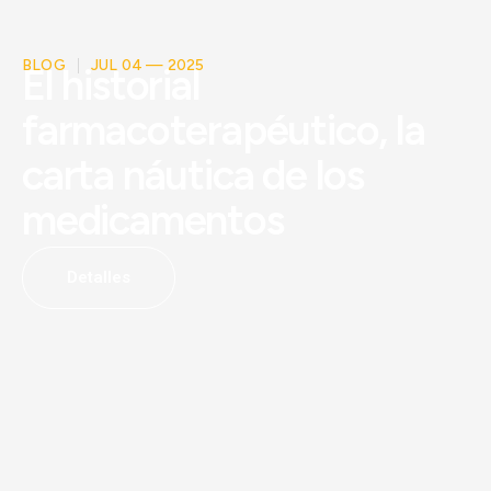
BLOG
JUL 04 — 2025
El historial
farmacoterapéutico, la
carta náutica de los
medicamentos
Detalles