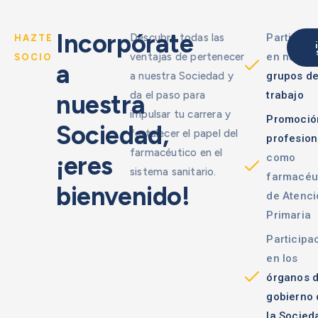
Incorpórate
Descubre todas las
Participa
HAZTE
ventajas de pertenecer
en nuestr
SOCIO
a
a nuestra Sociedad y
grupos d
da el paso para
trabajo
nuestra
impulsar tu carrera y
Promoció
Sociedad,
fortalecer el papel del
profesion
farmacéutico en el
¡eres
como
sistema sanitario.
farmacéu
bienvenido!
de Atenci
Primaria
Participa
en los
órganos 
gobierno 
la Socied